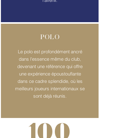
l'avenir.
POLO
Le polo est profondément ancré
dans l'essence même du club,
devenant une référence qui offre
une expérience époustouflante
dans ce cadre splendide, où les
meilleurs joueurs internationaux se
sont déjà réunis.
100