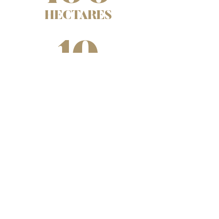
HECTARES
10
MINS
FROM
SAINT-TROPEZ
+
750