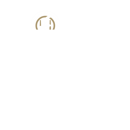
Nous contacter
FAQ
Recrutement
Conditions Générales d'utilisation
Mentions légales
Informations sur les cookies
Politique de confidentialité
1999 Rte du Bourrian, 83580