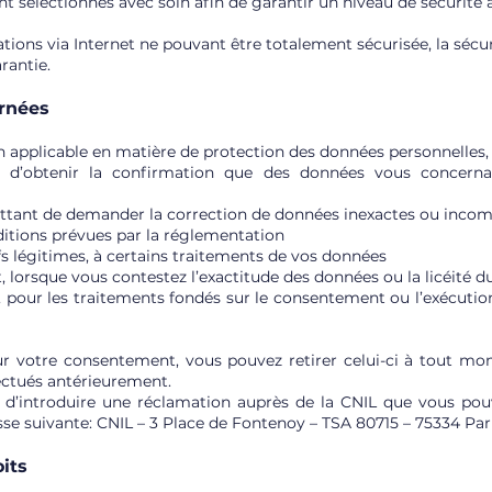
sont sélectionnés avec soin afin de garantir un niveau de sécurité
ations via Internet ne pouvant être totalement sécurisée, la séc
rantie.
ernées
pplicable en matière de protection des données personnelles, v
t d’obtenir la confirmation que des données vous concernan
mettant de demander la correction de données inexactes ou inco
nditions prévues par la réglementation
fs légitimes, à certains traitements de vos données
t, lorsque vous contestez l’exactitude des données ou la licéité 
s, pour les traitements fondés sur le consentement ou l’exécution 
ur votre consentement, vous pouvez retirer celui-ci à tout m
fectués antérieurement.
d’introduire une réclamation auprès de la CNIL que vous pouv
sse suivante: CNIL – 3 Place de Fontenoy – TSA 80715 – 75334 Par
oits