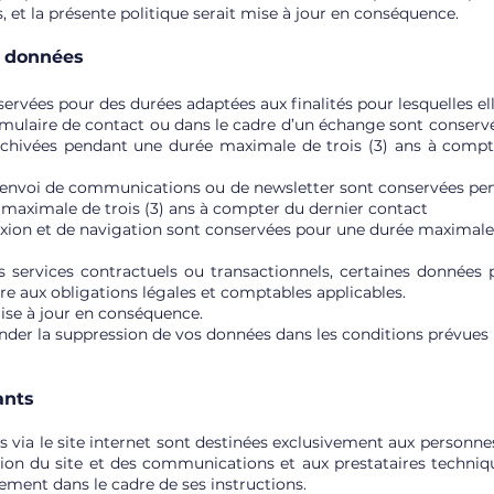
, et la présente politique serait mise à jour en conséquence.
s données
rvées pour des durées adaptées aux finalités pour lesquelles ell
rmulaire de contact ou dans le cadre d’un échange sont conserv
rchivées pendant une durée maximale de trois (3) ans à comp
d’envoi de communications ou de newsletter sont conservées penda
e maximale de trois (3) ans à compter du dernier contact
xion et de navigation sont conservées pour une durée maximale
es services contractuels ou transactionnels, certaines données
re aux obligations légales et comptables applicables.
mise à jour en conséquence.
r la suppression de vos données dans les conditions prévues p
ants
 via le site internet sont destinées exclusivement aux personnes
tion du site et des communications et aux prestataires techni
ement dans le cadre de ses instructions.