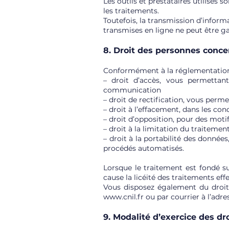
Les outils et prestataires utilisés 
les traitements.
Toutefois, la transmission d’inform
transmises en ligne ne peut être ga
8. Droit des personnes conc
Conformément à la réglementation a
– droit d’accès, vous permettan
communication
– droit de rectification, vous per
– droit à l’effacement, dans les co
– droit d’opposition, pour des moti
– droit à la limitation du traitemen
– droit à la portabilité des donnée
procédés automatisés.
Lorsque le traitement est fondé s
cause la licéité des traitements ef
Vous disposez également du droit 
www.cnil.fr
ou par courrier à l’adre
9. Modalité d’exercice des dr