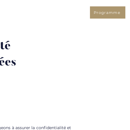
Programme
urant
Contacts
té
ées
ons à assurer la confidentialité et