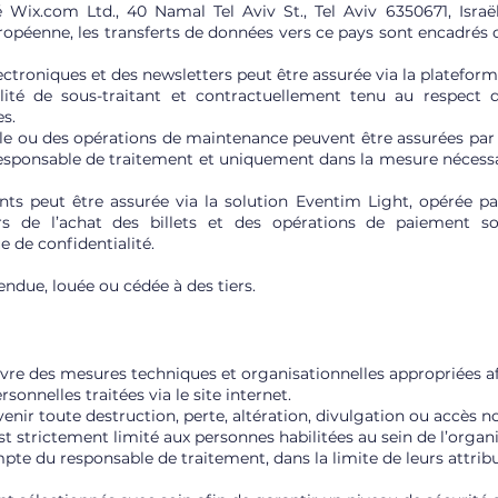
 Wix.com Ltd., 40 Namal Tel Aviv St., Tel Aviv 6350671, Israël
opéenne, les transferts de données vers ce pays sont encadré
troniques et des newsletters peut être assurée via la plateforme
alité de sous-traitant et contractuellement tenu au respect 
s.
le ou des opérations de maintenance peuvent être assurées par
esponsable de traitement et uniquement dans la mesure nécessai
nts peut être assurée via la solution Eventim Light, opérée pa
ors de l’achat des billets et des opérations de paiement so
 de confidentialité.
ndue, louée ou cédée à des tiers.
e des mesures techniques et organisationnelles appropriées afin 
sonnelles traitées via le site internet.
nir toute destruction, perte, altération, divulgation ou accès n
t strictement limité aux personnes habilitées au sein de l’organi
te du responsable de traitement, dans la limite de leurs attribu