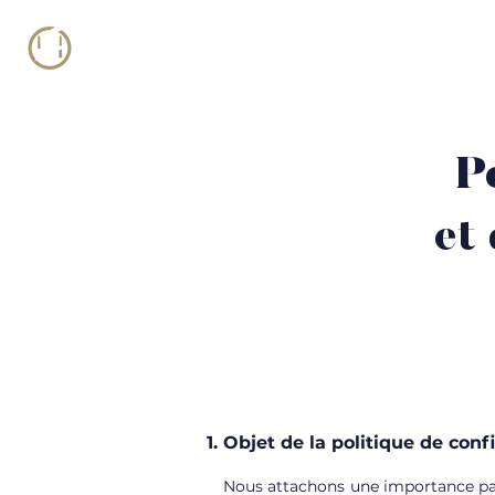
Accueil
Le club
Polo
Jumping In
P
et
Objet de la politique de confi
Nous attachons une importance part