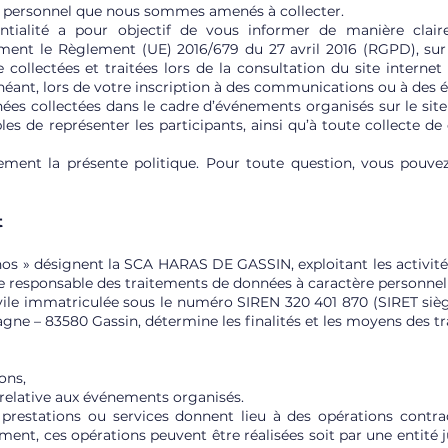
re personnel que nous sommes amenés à collecter.
entialité a pour objectif de vous informer de manière clair
ent le Règlement (UE) 2016/679 du 27 avril 2016 (RGPD), sur 
collectées et traitées lors de la consultation du site internet
échéant, lors de votre inscription à des communications ou à des
ées collectées dans le cadre d’événements organisés sur le sit
s de représenter les participants, ainsi qu’à toute collecte de 
vement la présente politique. Pour toute question, vous pouv
t
 nos » désignent la SCA HARAS DE GASSIN, exploitant les activité
e responsable des traitements de données à caractère personnel ré
vile immatriculée sous le numéro SIREN 320 401 870 (SIRET sièg
ne – 83580 Gassin, détermine les finalités et les moyens des tra
ons,
n relative aux événements organisés.
 prestations ou services donnent lieu à des opérations contr
ment, ces opérations peuvent être réalisées soit par une entité 